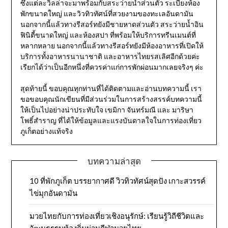
ซึ่งแต่ละวิลล่าจะมาพร้อมกับสระว่ายน้ำส่วนตัว ระเบียงห้อง
พักขนาดใหญ่ และวิวทิวทัศน์ที่สวยงามของทะเลอันดามัน
นอกจากนี้แล้วทางรีสอร์ทยังมีชายหาดส่วนตัว สระว่ายน้ำอิน
ฟินิตี้ขนาดใหญ่ และห้องสปา ที่พร้อมให้บริการทรีนเมนต์ที่
หลากหลาย นอกจากนี้แล้วทางรีสอร์ทยังมีห้องอาหารที่เปิดให้
บริการทั้งอาหารนานาชาติ และอาหารไทยรสเลิศอีกด้วยค่ะ
เรียกได้ว่าเป็นอีกหนึ่งที่ควรค่าแก่การพักผ่อนมากเลยจริงๆ ค่ะ
สุดท้ายนี้ ขอบคุณทุกท่านที่ได้ติดตามและอ่านบทความนี้ เรา
ขอขอบคุณนักเขียนที่มีส่วนร่วมในการสร้างสรรค์บทความนี้
ให้เป็นไปอย่างน่าประทับใจ เขมิกา จันทร์มณี และ มาริษา
โพธิ์สำราญ ที่ได้ให้ข้อมูลและแรงบันดาลใจในการท่องเที่ยว
ภูเก็ตอย่างแท้จริง
บทความล่าสุด
10 ที่พักภูเก็ต บรรยากาศดี วิวทิวทัศน์สุดปัง เกาะสวรรค์
ไข่มุกอันดามัน
มวยไทยกับการท่องเที่ยวเชิงอนุรักษ์: เรียนรู้วิถีชีวิตและ