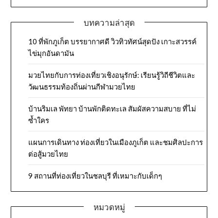
บทความล่าสุด
10 ที่พักภูเก็ต บรรยากาศดี วิวทิวทัศน์สุดปัง เกาะสวรรค์
ไข่มุกอันดามัน
มวยไทยกับการท่องเที่ยวเชิงอนุรักษ์: เรียนรู้วิถีชีวิตและ
วัฒนธรรมท้องถิ่นผ่านกีฬามวยไทย
บ้านริมเล พัทยา บ้านพักติดทะเล สัมผัสความสบาย ที่ไม่
ซ้ำใคร
แผนการเดินทาง ท่องเที่ยวในเมืองภูเก็ต และชมศิลปะการ
ต่อสู้มวยไทย
9 สถานที่ท่องเที่ยวในชลบุรี ที่เหมาะกับเด็กๆ
หมวดหมู่