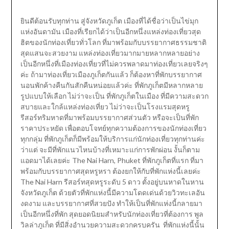
ยินดีต้อนรับทุกท่าน สู่จังหวัดภูเก็ต เมืองที่ได้ชื่อว่าเป็นไข่มุก
แห่งอันดามัน เมืองที่เรียกได้ว่าเป็นอีกหนึ่งแหล่งท่องเที่ยวสุด
ฮิตของนักท่องเที่ยวทั่วโลก ที่มาพร้อมกับบรรยากาศธรรมชาติ
สุดแสนจะสวยงาม แหล่งท่องเที่ยวมากมายหลากหลายอย่าง
เป็นอีกหนึ่งที่เมืองท่องเที่ยวที่ไม่ควรพลาดมาท่องเที่ยวเลยจริงๆ
ค่ะ ถ้ามาท่องเที่ยวเมืองภูเก็ตกันแล้ว ก็ต้องหาที่พักบรรยากาศ
นอนพักค้างคืนกันสักคืนหน่อยแล้วค่ะ ที่พักภูเก็ตมีหลากหลาย
รูปแบบให้เลือก ไม่ว่าจะเป็น ที่พักภูเก็ตในเมือง ที่มีความสะดวก
สบายและใกล้แหล่งท่องเที่ยว ไม่ว่าจะเป็นโรงแรมสุดหรู
รีสอร์ทริมหาดที่มาพร้อมบรรยากาศส่วนตัว หรือจะเป็นที่พัก
ราคาประหยัด เพื่อตอบโจทย์ทุกความต้องการของนักท่องเที่ยว
ทุกกลุ่ม ที่พักภูเก็ตก็มีพร้อมให้บริการแก่นักท่องเที่ยวทุกท่านค่ะ
ว่าแต่ จะมีที่พักแนวไหนบ้างที่เหมาะแก่การพักผ่อน งั้นก็ตาม
แอดมาได้เลยค่ะ The Nai Harn, Phuket ที่พักภูเก็ตที่แรก ที่มา
พร้อมกับบรรยากาศสุดหรูหรา ต้องยกให้กับที่พักแห่งนี้เลยค่ะ
The Nai Harn รีสอร์ทสุดหรูระดับ 5 ดาว ตั้งอยู่บนหาดในหาน
จังหวัดภูเก็ต ด้วยตัวที่พักแห่งนี้มีความโดดเด่นด้วยวิวทะเลอัน
งดงาม และบรรยากาศที่สวยปัง ทำให้เป็นที่พักแห่งนี้กลายมา
เป็นอีกหนึ่งที่พัก สุดยอดนิยมสำหรับนักท่องเที่ยวที่ต้องการ พูล
วิลล่าภูเก็ต ที่มีสิ่งอำนวยความสะดวกครบครัน ที่พักแห่งนี้นั้น