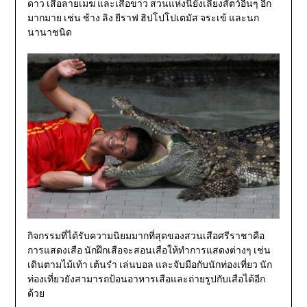
ดาว เสือลายเมฆ และเสือขาว สวนแห่งนี้ยังเลี้ยงสัตว์อื่นๆ อีก
มากมาย เช่น ช้าง ลิง ยีราฟ ฮิปโปโปเตมัส จระเข้ และนก
นานาชนิด
กิจกรรมที่ได้รับความนิยมมากที่สุดของสวนเสือศรีราชาคือ
การแสดงเสือ นักฝึกเสือจะสอนเสือให้ทำการแสดงต่างๆ เช่น
เดินตามไม้เท้า เต้นรำ เล่นบอล และจับมือกับนักท่องเที่ยว นัก
ท่องเที่ยวยังสามารถป้อนอาหารเสือและถ่ายรูปกับเสือได้อีก
ด้วย