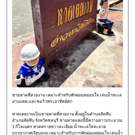
ชายหาดที่สวยงาม เหมาะสำหรับพักผ่อนหย่อนใจ เล่นน้ำทะเล
อาบแดด และชมวิวพระอาทิตย์ตก
หาดเตยงามเป็นชายหาดที่สวยงาม ตั้งอยู่ในตำบลสัตหีบ
อำเภอสัตหีบ จังหวัดชลบุรี ชายหาดแห่งนี้มีความยาวประมาณ
1 กิโลเมตร หาดทรายขาวละเอียด น้ำทะเลใสสะอาด
บรรยากาศเงียบสงบ เหมาะสำหรับการพักผ่อนหย่อนใจ เล่นน้ำ