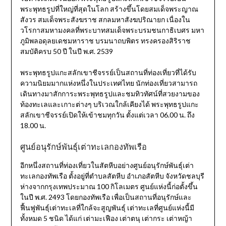
พระพุทธรูปที่ใหญ่ที่สุดในโลก สร้างขึ้นโดยสมเด็จพระญาณ
สังวร สมเด็จพระสังฆราช สกลมหาสังฆปริณายก เนื่องใน
วโรกาสมหามงคลที่พระบาทสมเด็จพระบรมชนกาธิเบศร มหา
ภูมิพลอดุลยเดชมหาราช บรมนาถบพิตร ทรงครองสิริราช
สมบัติครบ 50 ปี ในปี พ.ศ. 2539
พระพุทธรูปแกะสลักเขาชีจรรย์เป็นสถานที่ท่องเที่ยวที่ได้รับ
ความนิยมมากแห่งหนึ่งในประเทศไทย นักท่องเที่ยวสามารถ
เดินทางมาสักการะพระพุทธรูปและชมทิวทัศน์ที่สวยงามของ
ท้องทะเลและเกาะต่างๆ บริเวณใกล้เคียงได้ พระพุทธรูปแกะ
สลักเขาชีจรรย์เปิดให้เข้าชมทุกวัน ตั้งแต่เวลา 06.00 น. ถึง
18.00 น.
ศูนย์อนุรักษ์พันธุ์เต่าทะเลกองทัพเรือ
อีกหนึ่งสถานที่ท่องเที่ยวในสัตหีบอย่างศูนย์อนุรักษ์พันธุ์เต่า
ทะเลกองทัพเรือ ตั้งอยู่ที่ตำบลสัตหีบ อำเภอสัตหีบ จังหวัดชลบุรี
ห่างจากกรุงเทพประมาณ 100 กิโลเมตร ศูนย์แห่งนี้ก่อตั้งขึ้น
ในปี พ.ศ. 2493 โดยกองทัพเรือ เพื่อเป็นสถานที่อนุรักษ์และ
ฟื้นฟูพันธุ์เต่าทะเลที่ใกล้จะสูญพันธุ์ เต่าทะเลที่ศูนย์แห่งนี้มี
ทั้งหมด 5 ชนิด ได้แก่ เต่ามะเฟือง เต่าตนุ เต่ากระ เต่าหญ้า