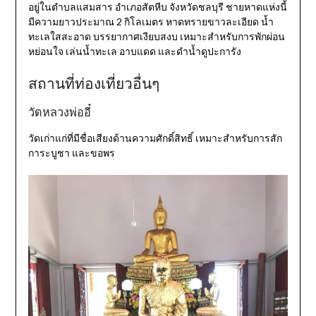
อยู่ในตำบลแสมสาร อำเภอสัตหีบ จังหวัดชลบุรี ชายหาดแห่งนี้
มีความยาวประมาณ 2 กิโลเมตร หาดทรายขาวละเอียด น้ำ
ทะเลใสสะอาด บรรยากาศเงียบสงบ เหมาะสำหรับการพักผ่อน
หย่อนใจ เล่นน้ำทะเล อาบแดด และดำน้ำดูปะการัง
สถานที่ท่องเที่ยวอื่นๆ
วัดหลวงพ่ออี๋
วัดเก่าแก่ที่มีชื่อเสียงด้านความศักดิ์สิทธิ์ เหมาะสำหรับการสัก
การะบูชา และขอพร