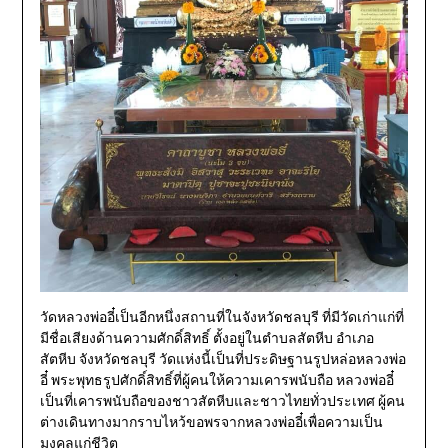
วัดหลวงพ่ออี๋เป็นอีกหนึ่งสถานที่ในจังหวัดชลบุรี ที่มีวัดเก่าแก่ที่
มีชื่อเสียงด้านความศักดิ์สิทธิ์ ตั้งอยู่ในตำบลสัตหีบ อำเภอ
สัตหีบ จังหวัดชลบุรี วัดแห่งนี้เป็นที่ประดิษฐานรูปหล่อหลวงพ่อ
อี๋ พระพุทธรูปศักดิ์สิทธิ์ที่ผู้คนให้ความเคารพนับถือ หลวงพ่ออี๋
เป็นที่เคารพนับถือของชาวสัตหีบและชาวไทยทั่วประเทศ ผู้คน
ต่างเดินทางมากราบไหว้ขอพรจากหลวงพ่ออี๋เพื่อความเป็น
มงคลแก่ชีวิต