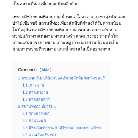
เป็นสถานที่ท่องเที่ยวยอดนิยมอีกด้วย
เพราะมีชายหาดที่สวยงาม น้ำทะเลใสสะอาด ภูเขาสูงชัน และ
ป่าไม้เขียวขจี สถานที่ท่องเที่ยวสัตหีบที่กำลังได้รับความนิยม
ในปัจจุบัน และมีชายหาดที่สวยงาม เช่น หาดบางเสร่ หาด
ทรายแก้ว หาดเตยงาม หาดนางรำ หาดนางรอง หาดน้ำใส
เกาะแสมสาร เกาะขาม เกาะหมู เกาะนางยวน ล้วนแต่เป็น
ชายหาดทรายที่สวยงาม และน้ำทะเลใสเป็นอย่างมาก
Contents
hide
1
ชายหาด ที่เป็นที่นิยมของ อำเภอสัตหีบ จังหวัดชลบุรี
1.1
เกาะขาม
1.2
หาดเตยงาม
1.3
หาดแสมสาร
2
สถานที่ท่องเที่ยวอื่นๆ
2.1
วัดหลวงพ่ออี๋
2.2
สวนนงนุช
2.3
พิพิธภัณฑ์ธรรมชาติวิทยาเกาะและทะเลไทย
2.4
สวนเสือศรีราชา