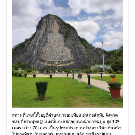
สถานที่แห่งนี้ตั้งอยู่ที่ตำบลนาจอมเทียน อำเภอสัตหีบ จังหวัด
ชลบุรี พระพุทธรูปแห่งนี้แกะสลักอยู่บนหน้าผาหินปูน สูง 109
เมตร กว้าง 70 เมตร เป็นรูปพระประธานปางมารวิชัย หันหน้า
ไปทางทิศตะวันออก พระพุทธรูปแกะสลักเขาชีจรรย์เป็น